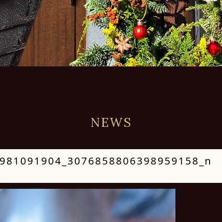
NEWS
981091904_3076858806398959158_n