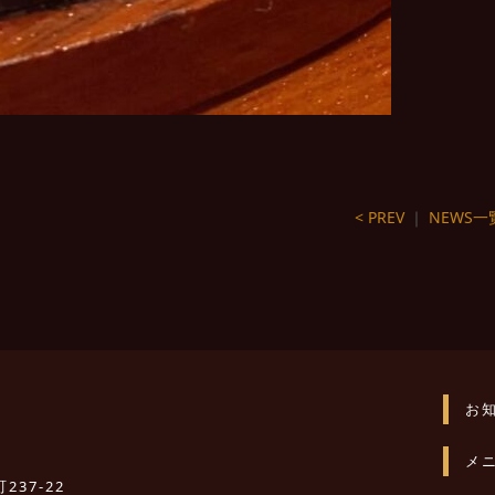
< PREV
｜
NEWS一
お
メ
237-22