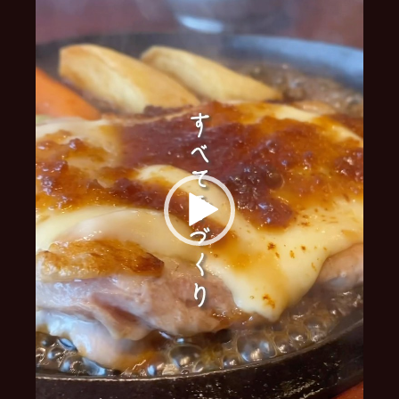
ー
ヤ
ー