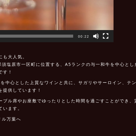
00:22
にも大人気。
那須塩原市一区町に位置する、A5ランクの与一和牛を中心とし
です！
ス産を中心とした上質なワインと共に、サガリやサーロイン、テ
を提供しています！
ーブル席やお座敷でゆったりとした時間を過ごすことができ、
ています。
リル万葉へ