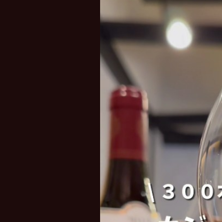
レ
ー
ヤ
ー