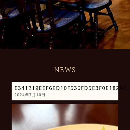
NEWS
E341219EEF6ED10F536FD5E3F0E182A7_v
2024年7月10日
動
画
プ
レ