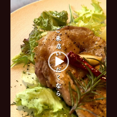
ー
ヤ
ー