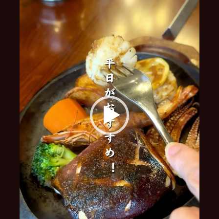
ー
ヤ
ー