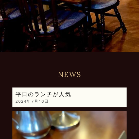
NEWS
平日のランチが人気
2024年7月10日
動
画
プ
レ