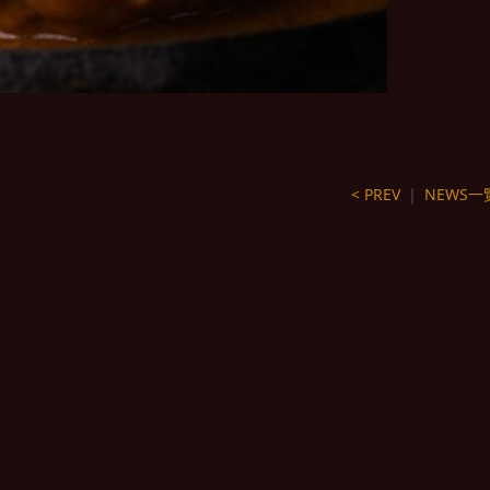
< PREV
｜
NEWS一