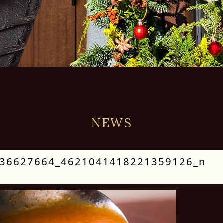
NEWS
36627664_4621041418221359126_n