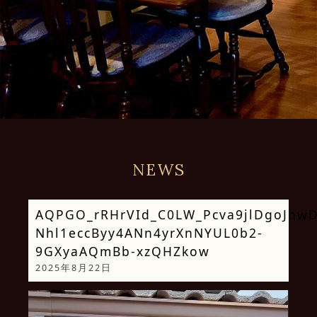
NEWS
AQPGO_rRHrVId_C0LW_Pcva9jlDgoJhw
Nhl1eccByy4ANn4yrXnNYUL0b2-
9GXyaAQmBb-xzQHZkow
2025年8月22日
動
画