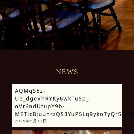
NEWS
AQMqS5z-
Ue_dgeVhRYKy6wkTuSp_-
oVr6ndUtupY9b-
METicBJuunrzQS3YuP5Lg9ykoTyQrSGU
2025年5月13日
動