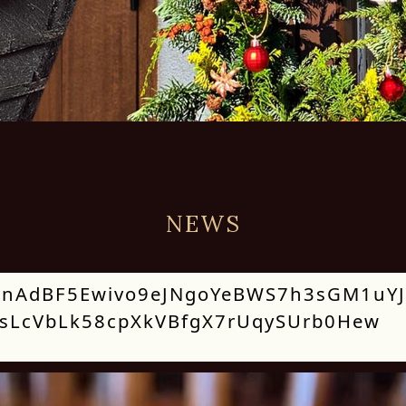
NEWS
nAdBF5Ewivo9eJNgoYeBWS7h3sGM1uYJ
IasLcVbLk58cpXkVBfgX7rUqySUrb0Hew