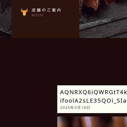
AQNRXQ6iQWRGtT4k
ifoolA2sLE35QOi_S
2025年3月18日
動
画