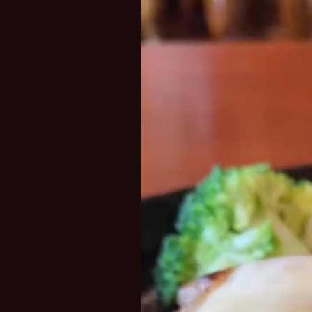
プ
レ
ー
ヤ
ー