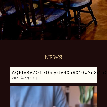
NEWS
AQPfvBV7O1GOmyrtV9XoRX10wSu8i1hC
2025年2月19日
動
画
プ
レ