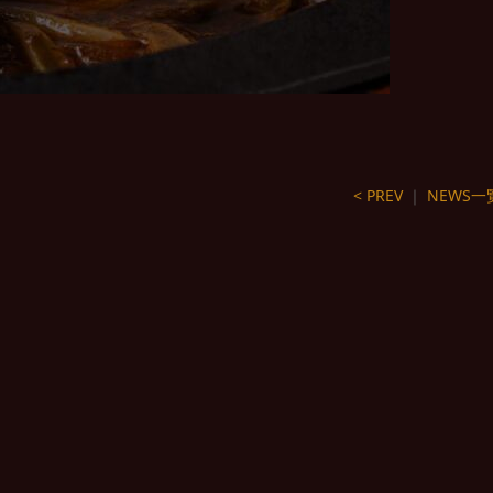
< PREV
｜
NEWS一