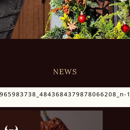
NEWS
965983738_4843684379878066208_n-