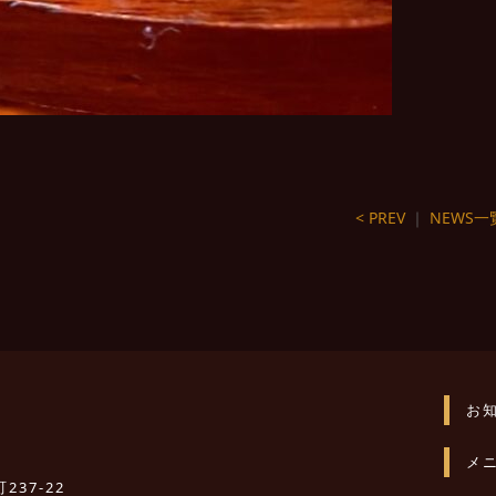
< PREV
｜
NEWS一
お
メ
237-22