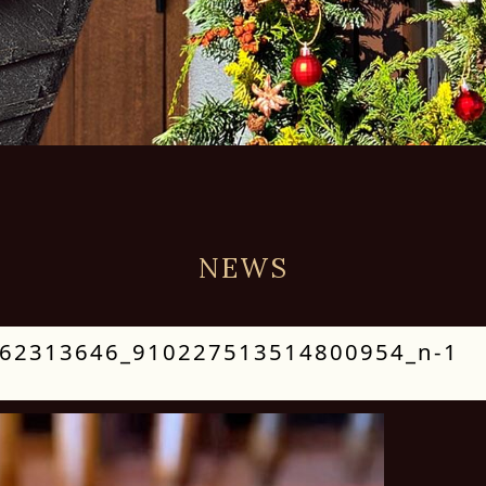
NEWS
62313646_910227513514800954_n-1