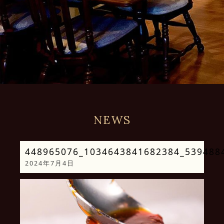
NEWS
448965076_1034643841682384_539488
2024年7月4日