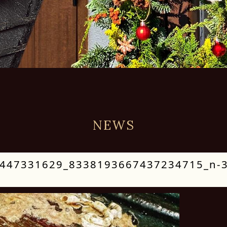
NEWS
447331629_8338193667437234715_n-