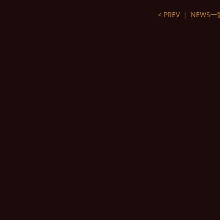
< PREV
｜
NEWS一