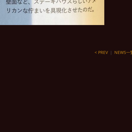
< PREV
｜
NEWS一