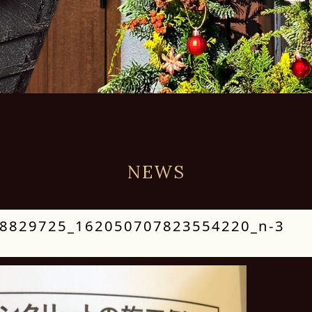
NEWS
8829725_162050707823554220_n-3