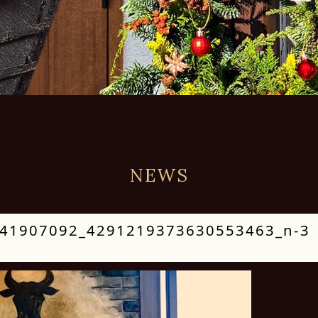
NEWS
41907092_4291219373630553463_n-3