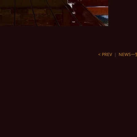
< PREV
｜
NEWS一