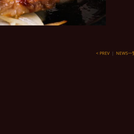
< PREV
｜
NEWS一