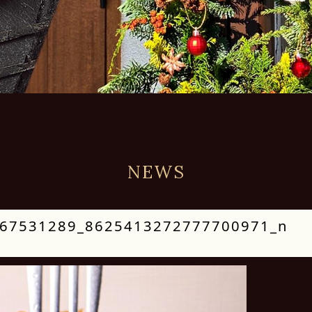
NEWS
67531289_8625413272777700971_n