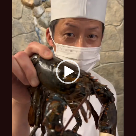
ー
ヤ
ー