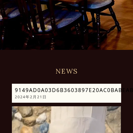
NEWS
9149AD0A03D6B3603897E20AC0BABEAB_
2024年2月21日
動
画
プ
レ