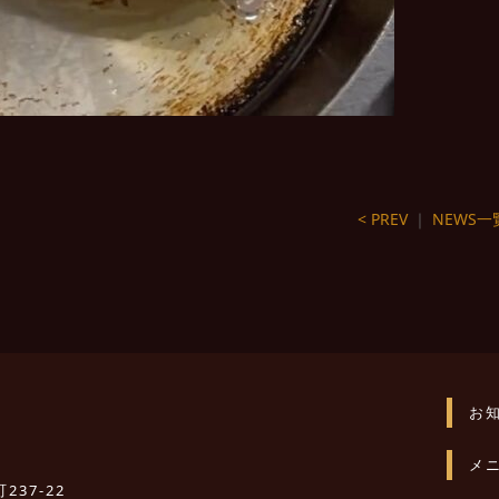
< PREV
｜
NEWS一
お
メ
237-22