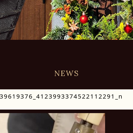
NEWS
39619376_4123993374522112291_n