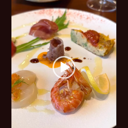
ー
ヤ
ー