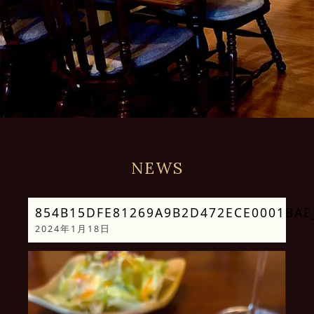
NEWS
854B15DFE81269A9B2D472ECE0001BAE_
2024年1月18日
動
画
プ
レ