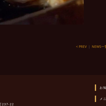
< PREV
｜
NEWS一
お
メ
237-22