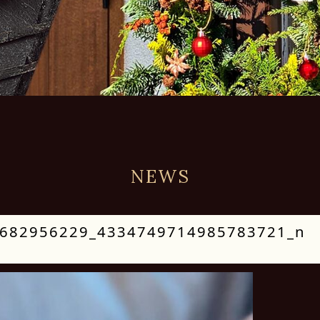
NEWS
682956229_4334749714985783721_n