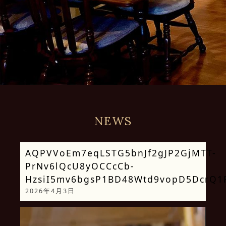
NEWS
AQPVVoEm7eqLSTG5bnJf2gJP2GjMTT-
PrNv6lQcU8yOCCcCb-
HzsiI5mv6bgsP1BD48Wtd9vopD5DcrQ
2026年4月3日
動
画