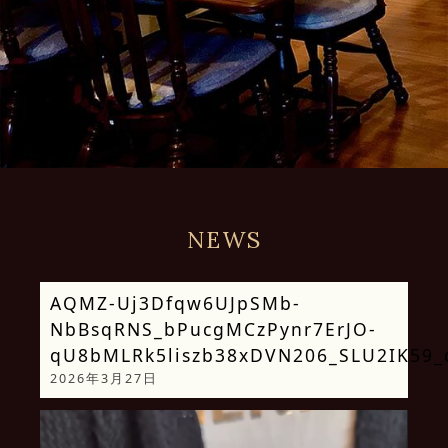
NEWS
AQMZ-Uj3Dfqw6UJpSMb-
NbBsqRNS_bPucgMCzPynr7ErJO-
qU8bMLRk5liszb38xDVN206_SLU2IK59_
2026年3月27日
動
画