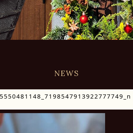
NEWS
5550481148_7198547913922777749_n