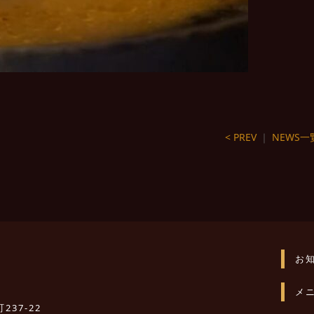
< PREV
｜
NEWS一
お
メ
237-22