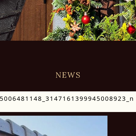
NEWS
5006481148_3147161399945008923_n