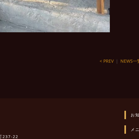
< PREV
｜
NEWS一
お
メ
237-22