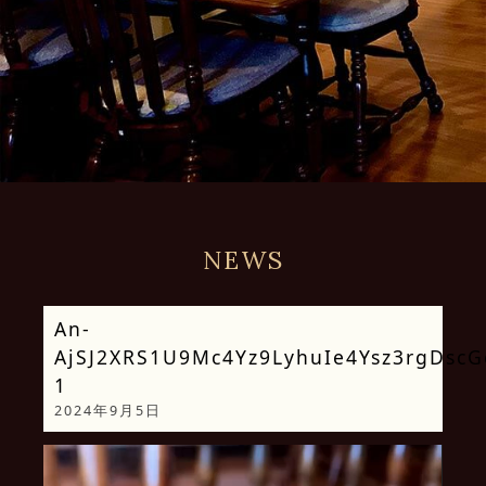
NEWS
An-
AjSJ2XRS1U9Mc4Yz9LyhuIe4Ysz3rgDsc
1
2024年9月5日
動
画