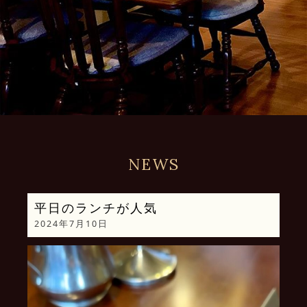
NEWS
平日のランチが人気
2024年7月10日
動
画
プ
レ