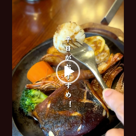
ー
ヤ
ー