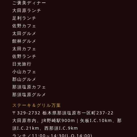
ご褒美ディナー
大田原ランチ
足利ランチ
佐野カフェ
太田グルメ
館林グルメ
太田カフェ
佐野ランチ
日光旅行
小山カフェ
郡山グルメ
那須塩原カフェ
那須塩原グルメ
ステーキ＆グリル万葉
〒329-2732 栃木県那須塩原市一区町237-22
大田原市内、JR野崎駅900m｜矢板I.C.10km、那
須I.C.21km、西那須I.C.9km
ランチ／11:00～14:30(L.O.14:00)