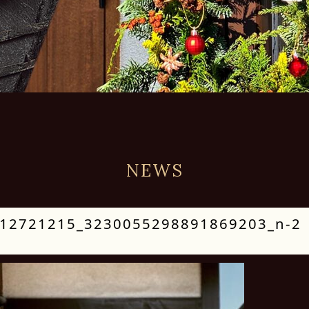
NEWS
12721215_3230055298891869203_n-2