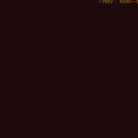
< PREV
｜
NEWS一