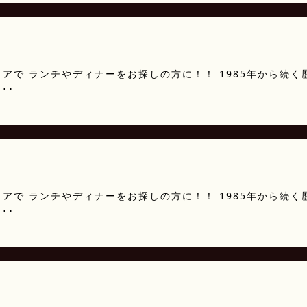
アで ランチやディナーをお探しの方に！！ 1985年から続く
･･
アで ランチやディナーをお探しの方に！！ 1985年から続く
･･