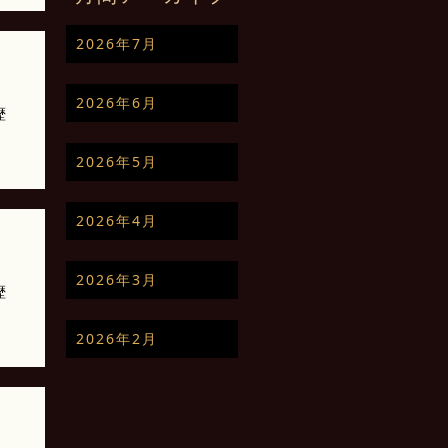
2026年7月
2026年6月
歴
2026年5月
2026年4月
2026年3月
歴
2026年2月