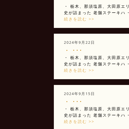
・ 栃木、那須塩原、大田原エリ
史が詰まった 老舗ステーキハ ･
続きを読む >>
2024年9月22日
・ ･･･
・ 栃木、那須塩原、大田原エリ
史が詰まった 老舗ステーキハ ･
続きを読む >>
2024年9月15日
・ ･･･
・ 栃木、那須塩原、大田原エリ
史が詰まった 老舗ステーキハ ･
続きを読む >>