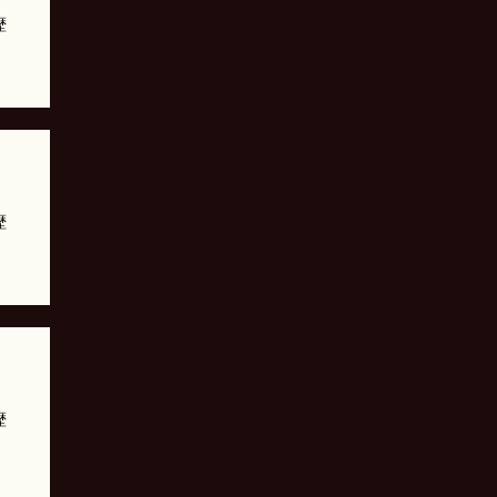
歴
歴
歴