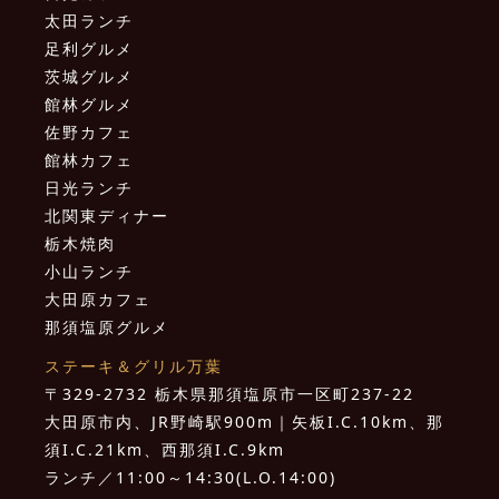
太田ランチ
足利グルメ
茨城グルメ
館林グルメ
佐野カフェ
館林カフェ
日光ランチ
北関東ディナー
栃木焼肉
小山ランチ
大田原カフェ
那須塩原グルメ
ステーキ＆グリル万葉
〒329-2732 栃木県那須塩原市一区町237-22
大田原市内、JR野崎駅900m｜矢板I.C.10km、那
須I.C.21km、西那須I.C.9km
ランチ／11:00～14:30(L.O.14:00)