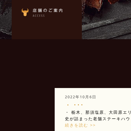
2022年10月6日
・ ･･･
・ 栃木、那須塩原、大田原エリ
史が詰まった老舗ステーキハウ 
続きを読む >>