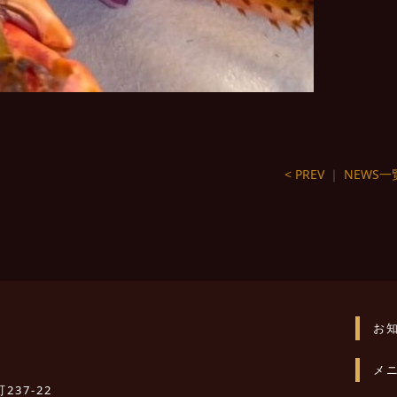
< PREV
｜
NEWS一
お
メ
237-22