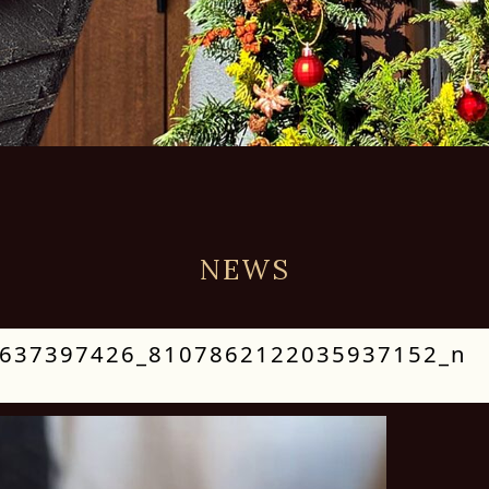
NEWS
637397426_8107862122035937152_n