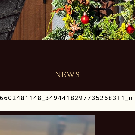
NEWS
6602481148_3494418297735268311_n