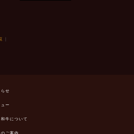
覧
｜
知らせ
ニュー
一和牛について
舗のご案内