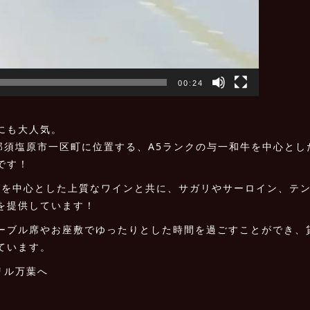
00:24
にも大人気。
那須塩原市一区町に位置する、A5ランクの与一和牛を中心とし
です！
ス産を中心とした上質なワインと共に、サガリやサーロイン、テ
を提供しています！
ーブル席やお座敷でゆったりとした時間を過ごすことができ、
ています。
リル万葉へ