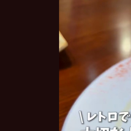
レ
ー
ヤ
ー