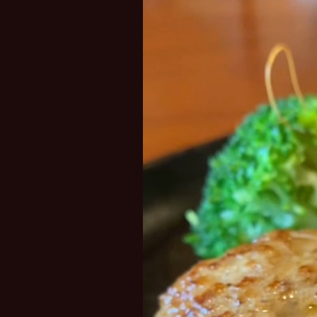
レ
ー
ヤ
ー