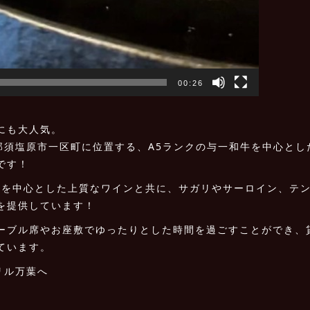
00:26
にも大人気。
那須塩原市一区町に位置する、A5ランクの与一和牛を中心とし
です！
ス産を中心とした上質なワインと共に、サガリやサーロイン、テ
を提供しています！
ーブル席やお座敷でゆったりとした時間を過ごすことができ、
ています。
リル万葉へ