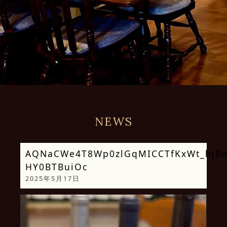
NEWS
AQNaCWe4T8Wp0zlGqMICCTfKxWt_bj8o
HY0BTBuiOc
2025年5月17日
動
画
プ