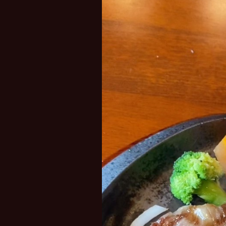
レ
ー
ヤ
ー