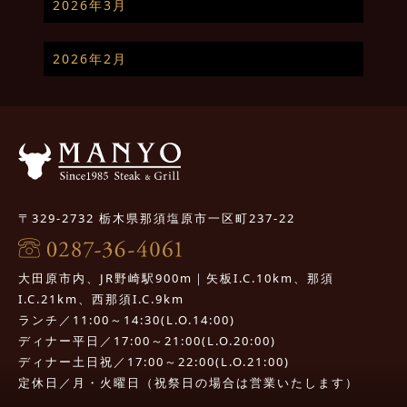
2026年3月
2026年2月
〒329-2732 栃木県那須塩原市一区町237-22
大田原市内、JR野崎駅900m｜矢板I.C.10km、那須
I.C.21km、西那須I.C.9km
ランチ／11:00～14:30(L.O.14:00)
ディナー平日／17:00～21:00(L.O.20:00)
ディナー土日祝／17:00～22:00(L.O.21:00)
定休日／月・火曜日（祝祭日の場合は営業いたします）