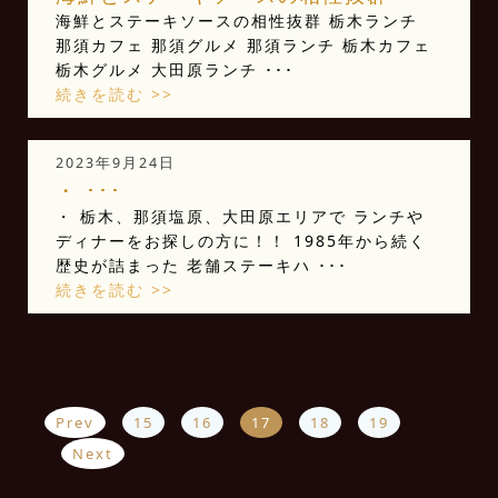
海鮮とステーキソースの相性抜群️ 栃木ランチ
那須カフェ 那須グルメ 那須ランチ 栃木カフェ
栃木グルメ 大田原ランチ ･･･
続きを読む >>
2023年9月24日
・ ･･･
・ 栃木、那須塩原、大田原エリアで ランチや
ディナーをお探しの方に！！ 1985年から続く
歴史が詰まった 老舗ステーキハ ･･･
続きを読む >>
Prev
15
16
17
18
19
Next