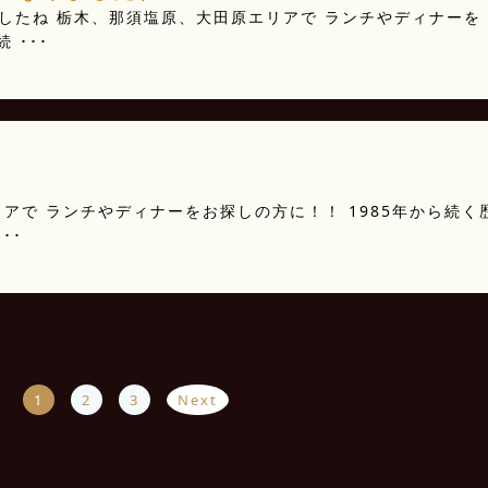
したね 栃木、那須塩原、大田原エリアで ランチやディナーを
 ･･･
アで ランチやディナーをお探しの方に！！ 1985年から続く
･･
1
2
3
Next