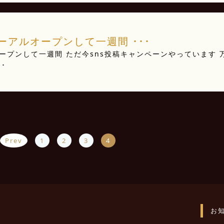
アルオープンして一週間️ ･･･
プンして一週間️ ただ今sns投稿キャンペーンやっています 
･
Prev
1
2
3
4
お