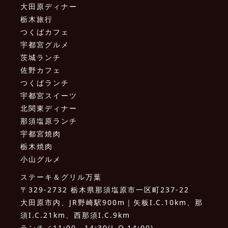
大田原ディナー
栃木旅行
つくばカフェ
宇都宮グルメ
茨城ランチ
佐野カフェ
つくばランチ
宇都宮スイーツ
北関東ディナー
那須塩原ランチ
宇都宮焼肉
栃木焼肉
小山グルメ
ステーキ＆グリル万葉
〒329-2732 栃木県那須塩原市一区町237-22
大田原市内、JR野崎駅900m｜矢板I.C.10km、那
須I.C.21km、西那須I.C.9km
ランチ／11:00～14:30(L.O.14:00)