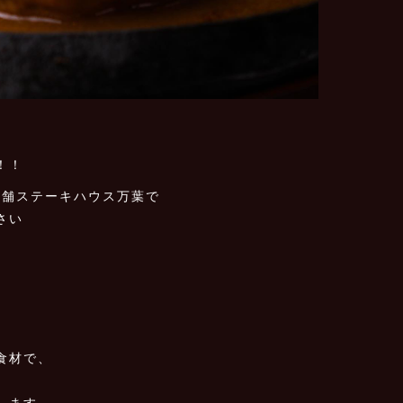
！！
老舗ステーキハウス万葉で
さい
食材で、
します