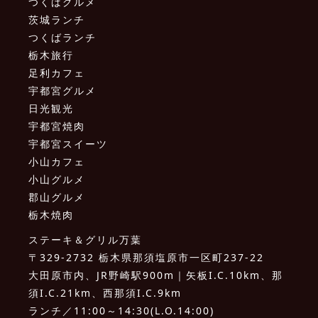
つくばグルメ
茨城ランチ
つくばランチ
栃木旅行
足利カフェ
宇都宮グルメ
日光観光
宇都宮焼肉
宇都宮スイーツ
小山カフェ
小山グルメ
郡山グルメ
栃木焼肉
ステーキ＆グリル万葉
〒329-2732 栃木県那須塩原市一区町237-22
大田原市内、JR野崎駅900m｜矢板I.C.10km、那
須I.C.21km、西那須I.C.9km
ランチ／11:00～14:30(L.O.14:00)