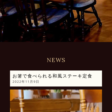
NEWS
お箸で食べられる和風ステーキ定食
2022年11月9日
動
画
プ
レ