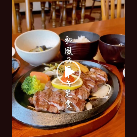
ー
ヤ
ー