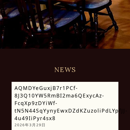
NEWS
AQMDYeGuxjB7r1PCf-
8J3Q10YW5RmBI2ma6QExycAz-
FcqXp9zDYiWf-
tN5N44SqYynyEwxDZdKZuzoliPdLYpfJJ-
4u49IiPyr4sx8
2026年3月29日