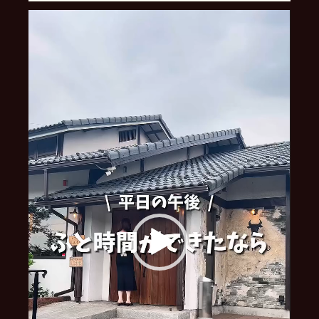
動
画
プ
レ
ー
ヤ
ー