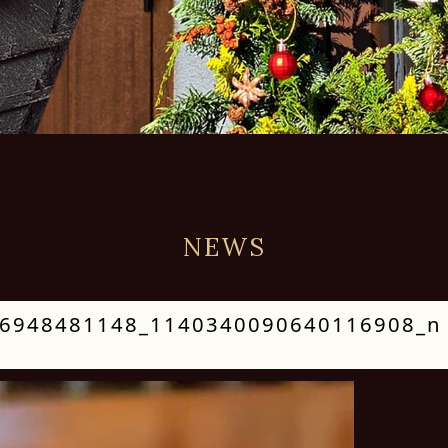
NEWS
6948481148_1140340090640116908_n