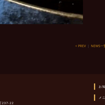
< PREV
｜
NEWS一
お
メ
237-22