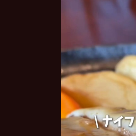
レ
ー
ヤ
ー