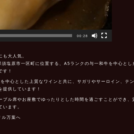
00:28
にも大人気。
那須塩原市一区町に位置する、A5ランクの与一和牛を中心とし
です！
ス産を中心とした上質なワインと共に、サガリやサーロイン、テ
を提供しています！
ーブル席やお座敷でゆったりとした時間を過ごすことができ、
ています。
リル万葉へ