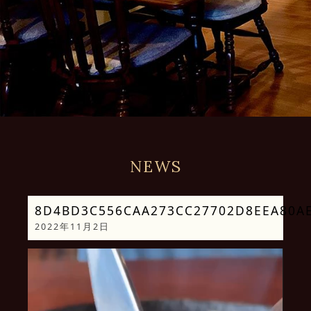
NEWS
8D4BD3C556CAA273CC27702D8EEA80AE_
2022年11月2日
動
画
プ
レ