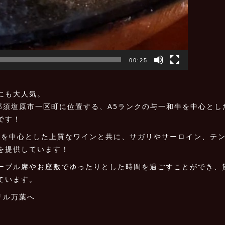
00:25
にも大人気。
那須塩原市一区町に位置する、A5ランクの与一和牛を中心とし
です！
ス産を中心とした上質なワインと共に、サガリやサーロイン、テ
を提供しています！
ーブル席やお座敷でゆったりとした時間を過ごすことができ、
ています。
リル万葉へ